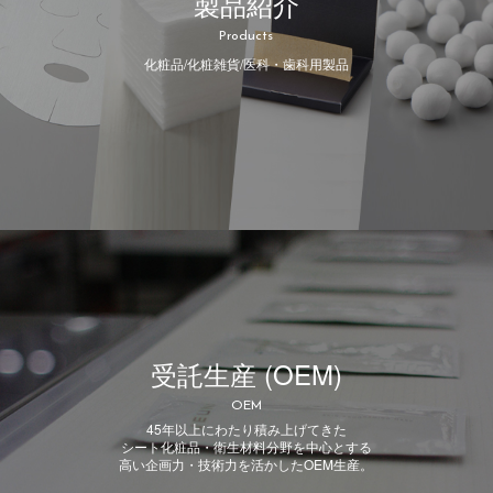
製品紹介
Products
化粧品/化粧雑貨/医科・歯科用製品
受託生産 (OEM)
OEM
45年以上にわたり積み上げてきた
シート化粧品・衛生材料分野を中心とする
高い企画力・技術力を活かしたOEM生産。