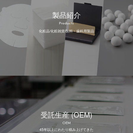
製品紹介
Products
化粧品/化粧雑貨/医科・歯科用製品
受託生産 (OEM)
OEM
45年以上にわたり積み上げてきた