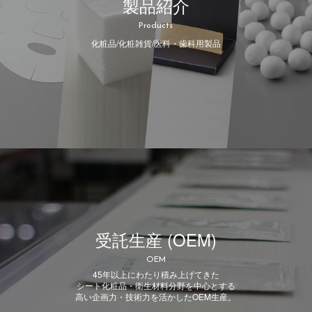
製品紹介
Products
化粧品/化粧雑貨/医科・歯科用製品
受託生産 (OEM)
OEM
45年以上にわたり積み上げてきた
シート化粧品・衛生材料分野を中心とする
高い企画力・技術力を活かしたOEM生産。