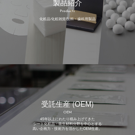
製品紹介
Products
化粧品/化粧雑貨/医科・歯科用製品
受託生産 (OEM)
OEM
45年以上にわたり積み上げてきた
シート化粧品・衛生材料分野を中心とする
高い企画力・技術力を活かしたOEM生産。