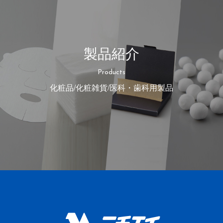
製品紹介
Products
化粧品/化粧雑貨/医科・歯科用製品