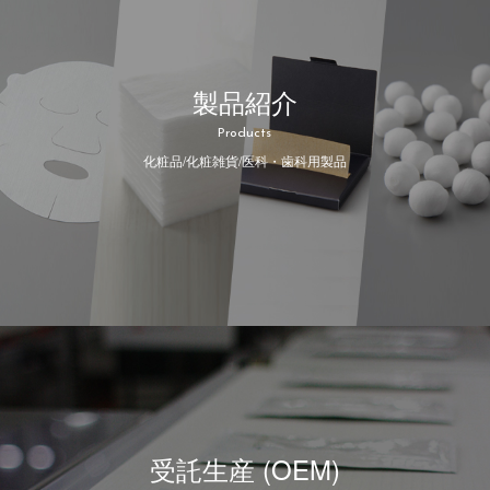
製品紹介
Products
化粧品/化粧雑貨/医科・歯科用製品
受託生産 (OEM)