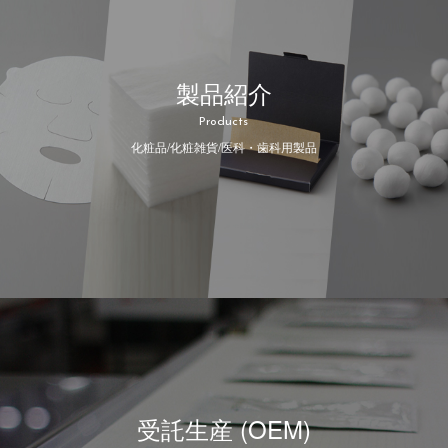
製品紹介
Products
化粧品/化粧雑貨/医科・歯科用製品
受託生産 (OEM)