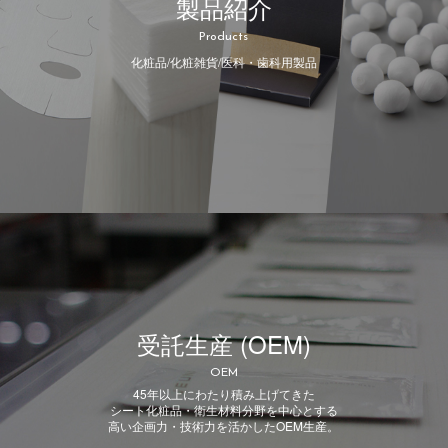
製品紹介
Products
化粧品/化粧雑貨/医科・歯科用製品
受託生産 (OEM)
OEM
45年以上にわたり積み上げてきた
シート化粧品・衛生材料分野を中心とする
高い企画力・技術力を活かしたOEM生産。