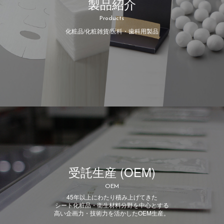
製品紹介
Products
化粧品/化粧雑貨/医科・歯科用製品
受託生産 (OEM)
OEM
45年以上にわたり積み上げてきた
シート化粧品・衛生材料分野を中心とする
高い企画力・技術力を活かしたOEM生産。