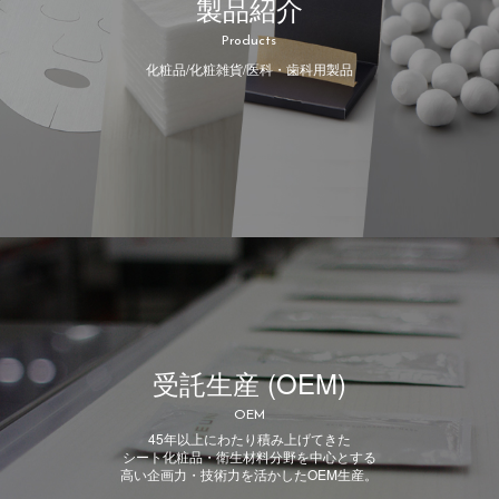
製品紹介
Products
化粧品/化粧雑貨/医科・歯科用製品
受託生産 (OEM)
OEM
45年以上にわたり積み上げてきた
シート化粧品・衛生材料分野を中心とする
高い企画力・技術力を活かしたOEM生産。