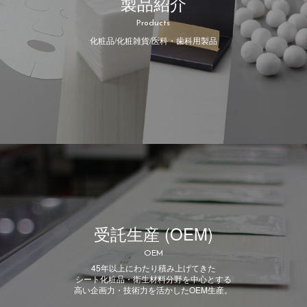
製品紹介
Products
化粧品/化粧雑貨/医科・歯科用製品
受託生産 (OEM)
OEM
45年以上にわたり積み上げてきた
シート化粧品・衛生材料分野を中心とする
高い企画力・技術力を活かしたOEM生産。