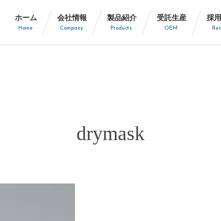
ホーム
会社情報
製品紹介
受託生産
採
Home
Company
Products
OEM
Rec
drymask