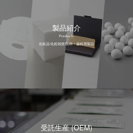
製品紹介
Products
化粧品/化粧雑貨/医科・歯科用製品
受託生産 (OEM)