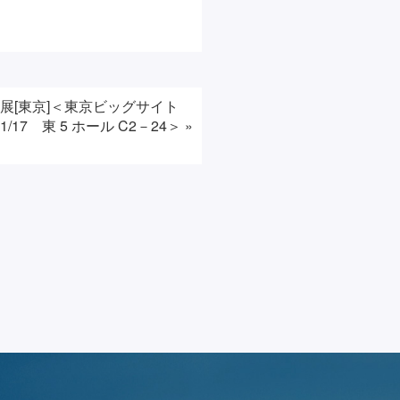
発展[東京]＜東京ビッグサイト
5～1/17 東 5 ホール C2－24＞
»