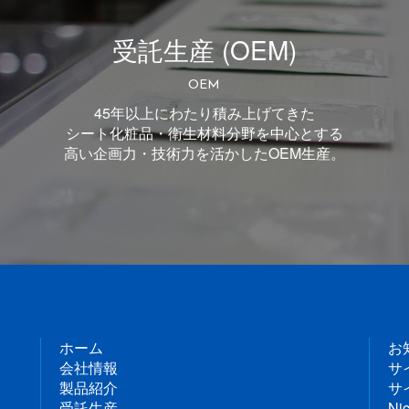
受託生産 (OEM)
OEM
45年以上にわたり積み上げてきた
シート化粧品・衛生材料分野を中心とする
高い企画力・技術力を活かしたOEM生産。
ホーム
お
会社情報
サ
製品紹介
サ
受託生産
Nic