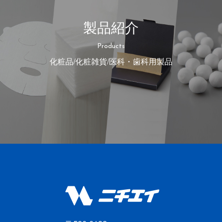
製品紹介
Products
化粧品/化粧雑貨/医科・歯科用製品