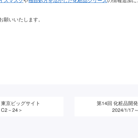
イスマスク
や
独自処方を活かした化粧品シリーズ
の情報追加に
お願いいたします。
京]＜東京ビッグサイト
第14回 化粧品開
ル C2－24＞
2024/1/1