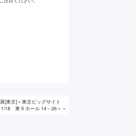
ご注目ください。
発展[東京]＜東京ビッグサイト
7～1/18 東 5 ホール 14－26＞
»