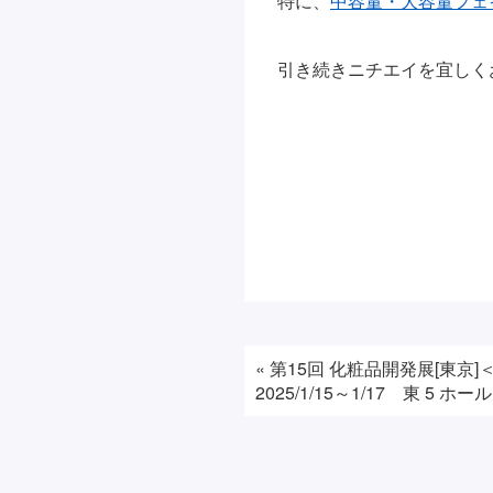
特に、
中容量・大容量フェ
引き続きニチエイを宜しく
«
第15回 化粧品開発展[東
2025/1/15～1/17 東 5 ホー