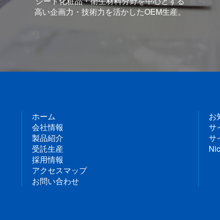
シート化粧品・衛生材料分野を中心とする
高い企画力・技術力を活かしたOEM生産。
ホーム
お
会社情報
サ
製品紹介
サ
受託生産
Nic
採用情報
アクセスマップ
お問い合わせ