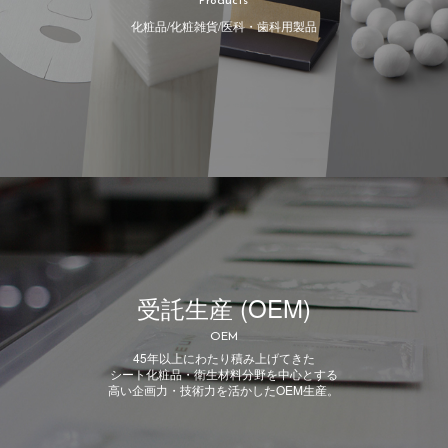
Products
化粧品/化粧雑貨/医科・歯科用製品
受託生産 (OEM)
OEM
45年以上にわたり積み上げてきた
シート化粧品・衛生材料分野を中心とする
高い企画力・技術力を活かしたOEM生産。