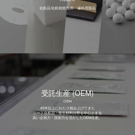
Products
化粧品/化粧雑貨/医科・歯科用製品
受託生産 (OEM)
OEM
45年以上にわたり積み上げてきた
シート化粧品・衛生材料分野を中心とする
高い企画力・技術力を活かしたOEM生産。