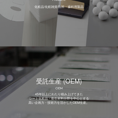
化粧品/化粧雑貨/医科・歯科用製品
受託生産 (OEM)
OEM
45年以上にわたり積み上げてきた
シート化粧品・衛生材料分野を中心とする
高い企画力・技術力を活かしたOEM生産。