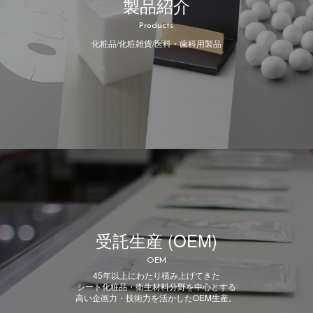
製品紹介
Products
化粧品/化粧雑貨/医科・歯科用製品
受託生産 (OEM)
OEM
45年以上にわたり積み上げてきた
シート化粧品・衛生材料分野を中心とする
高い企画力・技術力を活かしたOEM生産。