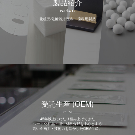
製品紹介
Products
化粧品/化粧雑貨/医科・歯科用製品
受託生産 (OEM)
OEM
45年以上にわたり積み上げてきた
シート化粧品・衛生材料分野を中心とする
高い企画力・技術力を活かしたOEM生産。