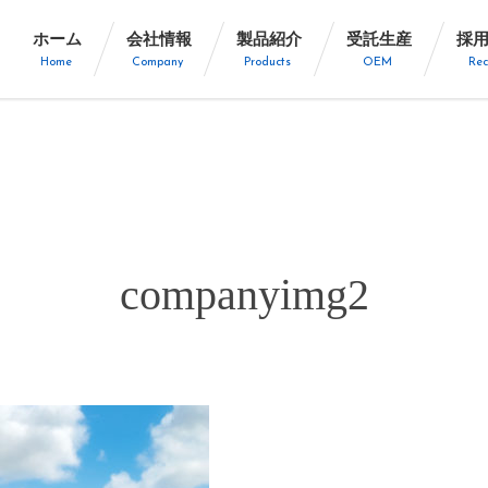
ホーム
会社情報
製品紹介
受託生産
採
Home
Company
Products
OEM
Rec
companyimg2