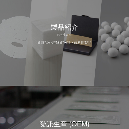
製品紹介
Products
化粧品/化粧雑貨/医科・歯科用製品
受託生産 (OEM)