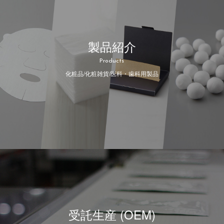
製品紹介
Products
化粧品/化粧雑貨/医科・歯科用製品
受託生産 (OEM)