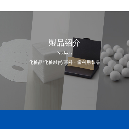
製品紹介
Products
化粧品/化粧雑貨/医科・歯科用製品